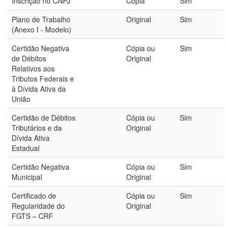
Inscrição no CNPJ
Cópia
Sim
Plano de Trabalho
Original
Sim
(Anexo I - Modelo)
Certidão Negativa
Cópia ou
Sim
de Débitos
Original
Relativos aos
Tributos Federais e
à Dívida Ativa da
União
Certidão de Débitos
Cópia ou
Sim
Tributários e da
Original
Dívida Ativa
Estadual
Certidão Negativa
Cópia ou
Sim
Municipal
Original
Certificado de
Cópia ou
Sim
Regularidade do
Original
FGTS – CRF