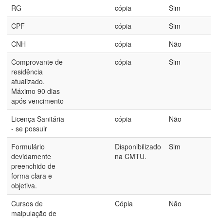
RG
cópia
Sim
CPF
cópia
Sim
CNH
cópia
Não
Comprovante de
cópia
Sim
residência
atualizado.
Máximo 90 dias
após vencimento
Licença Sanitária
cópia
Não
- se possuir
Formulário
Disponibilizado
Sim
devidamente
na CMTU.
preenchido de
forma clara e
objetiva.
Cursos de
Cópia
Não
maipulação de