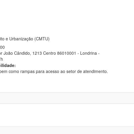
sito e Urbanização (CMTU)
900
or João Cândido, 1213 Centro 86010001 - Londrina -
7h
ilidade:
 bem como rampas para acesso ao setor de atendimento.