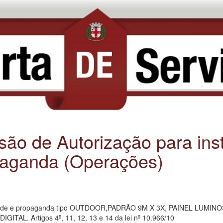
ssão de Autorização para in
paganda (Operações)
licidade e propaganda tipo OUTDOOR,PADRÃO 9M X 3X, PAINEL LUM
L. Artigos 4º, 11, 12, 13 e 14 da lei nº 10.966/10